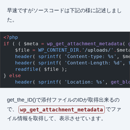
早速ですがソースコードは下記の様に記述しまし
た。
<?
php
if
 ( ( $meta 
=
 wp_get_attachment_metadata
( 
	$file 
=
 WP_CONTENT_DIR
.
'/
uploads
/'
.
$met
	header
( 
sprintf
( 
'Content-type: %s'
, $m
	header
( 
sprintf
( 
'Content-Length: %d'
, 
	readfile
( $file );
} 
else
	header
( 
sprintf
( 
'Location: %s'
, 
get_bl
get_the_ID()で添付ファイルのIDが取得出来るの
で、
でファ
wp_get_attachment_metadata
イル情報を取得して、表示させています。