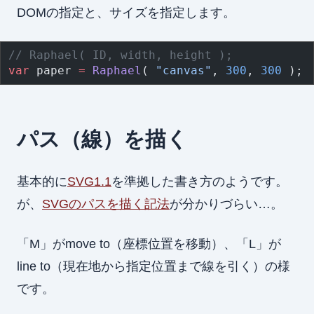
DOMの指定と、サイズを指定します。
// Raphael( ID, width, height );
var
 paper 
=
 Raphael
( 
"canvas"
, 
300
, 
300
 );
パス（線）を描く
基本的に
SVG1.1
を準拠した書き方のようです。
が、
SVGのパスを描く記法
が分かりづらい…。
「M」がmove to（座標位置を移動）、「L」が
line to（現在地から指定位置まで線を引く）の様
です。