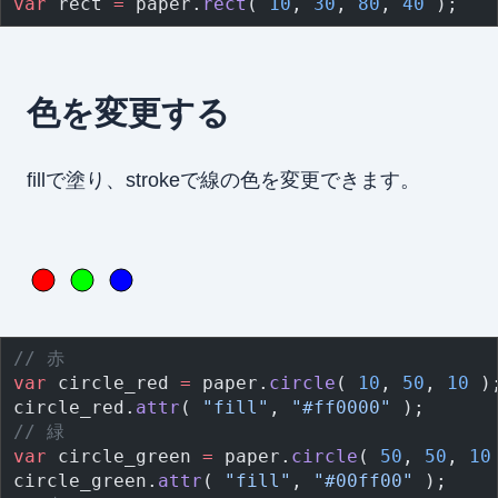
var
 rect 
=
 paper.
rect
( 
10
, 
30
, 
80
, 
40
 );
色を変更する
fillで塗り、strokeで線の色を変更できます。
// 赤
var
 circle_red 
=
 paper.
circle
( 
10
, 
50
, 
10
 )
circle_red.
attr
( 
"fill"
, 
"#ff0000"
 );
// 緑
var
 circle_green 
=
 paper.
circle
( 
50
, 
50
, 
10
circle_green.
attr
( 
"fill"
, 
"#00ff00"
 );