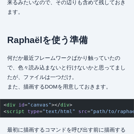
来るみたいなので、その辺りも含めて残しておき
ます。
Raphaëlを使う準備
何だか最近フレームワークばかり触っていたの
で、色々読み込まないと行けないかと思ってまし
たが、ファイルは一つだけ。
また、描画するDOMを用意しておきます。
<
div
 id
=
"canvas"
></
div
>
<
script
 type
=
"text/html"
 src
=
"path/to/rapha
最初に描画するコマンドを呼び出す前に描画する