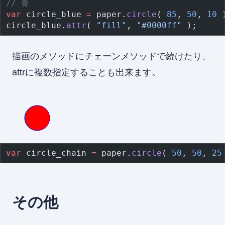
// 青
var
 circle_blue 
=
 paper.
circle
( 
85
, 
50
, 
10
 
circle_blue.
attr
( 
"fill"
, 
"#0000ff"
 );
描画のメソッドにチェーンメソッドで続けたり、
attrに複数指定することも出来ます。
var
 circle_chain 
=
 paper.
circle
( 
50
, 
50
, 
25
その他