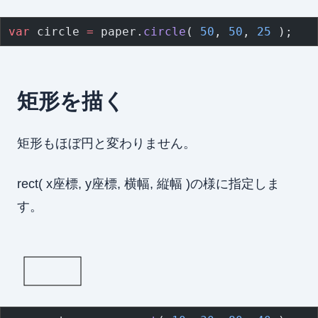
var
 circle 
=
 paper.
circle
( 
50
, 
50
, 
25
 );
矩形を描く
矩形もほぼ円と変わりません。
rect( x座標, y座標, 横幅, 縦幅 )の様に指定しま
す。