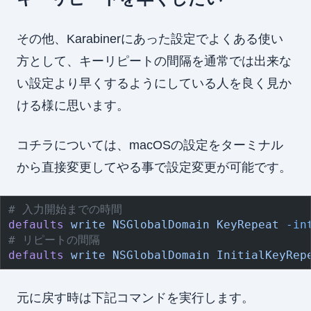
その他、Karabinerにあった設定でよくある使い
方として、キーリピートの間隔を通常では出来な
い設定より早くするようにしている人を良く見か
ける様に思います。
コチラについては、macOSの設定をターミナル
から直接変更してやる事で設定変更が可能です。
# 入力開始までの時間
defaults
 write
 NSGlobalDomain
 KeyRepeat
 -in
# リピートの間隔
defaults
 write
 NSGlobalDomain
 InitialKeyRep
元に戻す時は下記コマンドを実行します。