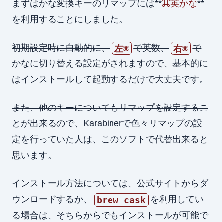
まずはかな変換キーのリマップには**
⌘英かな
**
を利用することにしました。
初期設定時に自動的に、
で英数、
で
左⌘
右⌘
かなに切り替える設定がされますので、基本的に
はインストールして起動するだけで大丈夫です。
また、他のキーについてもリマップを設定するこ
とが出来るので、Karabinerで色々リマップの設
定を行っていた人は、このソフトで代替出来ると
思います。
インストール方法については、公式サイトからダ
ウンロードするか、
を利用してい
brew cask
る場合は、そちらからでもインストールが可能で