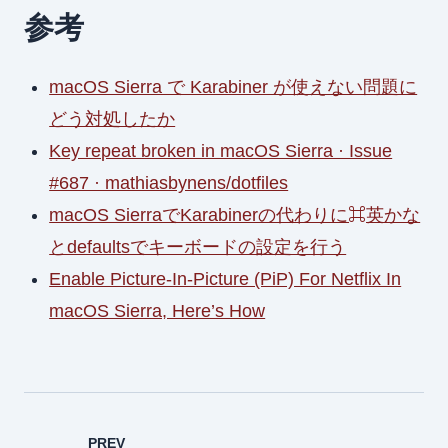
参考
macOS Sierra で Karabiner が使えない問題に
どう対処したか
Key repeat broken in macOS Sierra · Issue
#687 · mathiasbynens/dotfiles
macOS SierraでKarabinerの代わりに⌘英かな
とdefaultsでキーボードの設定を行う
Enable Picture-In-Picture (PiP) For Netflix In
macOS Sierra, Here’s How
PREV