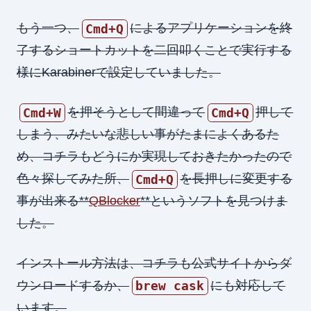
もう一つ、
によるアプリケーションを終
Cmd+Q
了するショートカットを二回叩くことで実行する
様にKarabinerで設定していました。
を押そうとして間違って
押して
Cmd+W
Cmd+Q
しまう、みたいな悲しい事がたまによくあるた
め、コチラもどうにか実現しておきたかったので
色々探してみた所、
を長押しに変更する
Cmd+Q
事が出来る**
QBlocker
**というソフトを見つけま
した。
インストール方法は、コチラも公式サイトからダ
ウンロードするか、
にも対応して
brew cask
います。