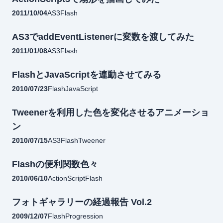
2011/10/04
AS3
Flash
AS3でaddEventListenerに変数を渡してみた
2011/01/08
AS3
Flash
FlashとJavaScriptを連動させてみる
2010/07/23
Flash
JavaScript
Tweenerを利用した色を変化させるアニメーショ
ン
2010/07/15
AS3
Flash
Tweener
Flashの便利関数色々
2010/06/10
ActionScript
Flash
フォトギャラリーの経過報告 Vol.2
2009/12/07
Flash
Progression