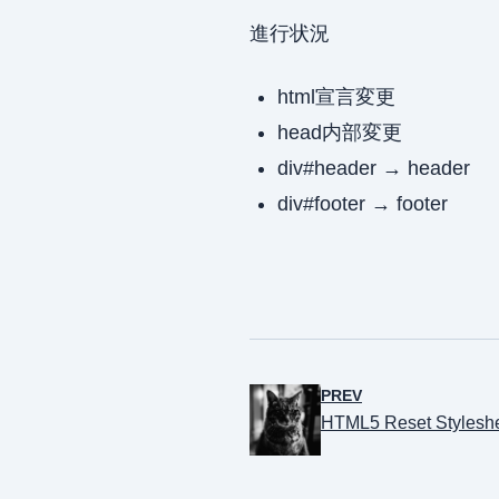
進行状況
html宣言変更
head内部変更
div#header → header
div#footer → footer
PREV
HTML5 Reset Style