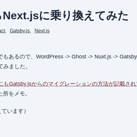
からNext.jsに乗り換えてみた
ct
Gatsby.js
Next.js
、WordPress -> Ghost -> Nuxt.js -> Ga
してみました。
トにもGatsby.jsからのマイグレーションの方法が記載さ
た所をメモ。
変えています）