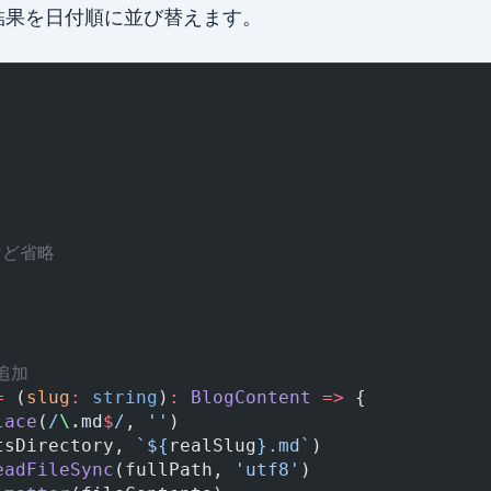
結果を日付順に並び替えます。
けど省略
追加
=
 (
slug
:
 string
)
:
 BlogContent
 =>
 {
lace
(
/
\.
md
$
/
, 
''
)
tsDirectory, 
`${
realSlug
}.md`
)
eadFileSync
(fullPath, 
'utf8'
)