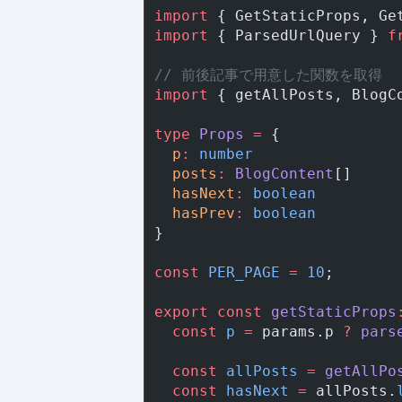
import
 { GetStaticProps, Ge
import
 { ParsedUrlQuery } 
f
// 前後記事で用意した関数を取得
import
 { getAllPosts, BlogC
type
 Props
 =
 {
  p
:
 number
  posts
:
 BlogContent
[]
  hasNext
:
 boolean
  hasPrev
:
 boolean
}
const
 PER_PAGE
 =
 10
;
export
 const
 getStaticProps
  const
 p
 =
 params.p 
?
 pars
  const
 allPosts
 =
 getAllPo
  const
 hasNext
 =
 allPosts.