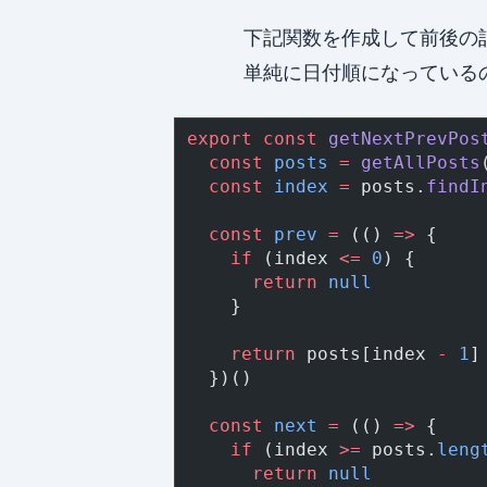
下記関数を作成して前後の
単純に日付順になっているの
export
 const
 getNextPrevPos
  const
 posts
 =
 getAllPosts
  const
 index
 =
 posts.
findI
  const
 prev
 =
 (() 
=>
 {
    if
 (index 
<=
 0
) {
      return
 null
    }
    return
 posts[index 
-
 1
]
  })()
  const
 next
 =
 (() 
=>
 {
    if
 (index 
>=
 posts.
leng
      return
 null