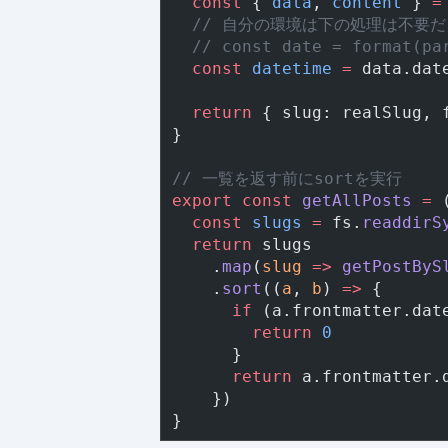
  const
 { 
data
, 
content
 } 
=
  // 自分の環境は下の処理は不要
  // const date = format(pa
  const
 datetime
 =
 data.dat
  return
 { slug: realSlug, 
}
// 一覧を返す前にsortを実行
export
 const
 getAllPosts
 =
 
  const
 slugs
 =
 fs.
readdirS
  return
 slugs
    .
map
(
slug
 =>
 getPostByS
    .
sort
((
a
, 
b
) 
=>
 {
      if
 (a.frontmatter.dat
        return
 0
      }
      return
 a.frontmatter.
    })
}