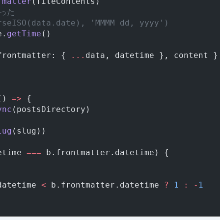
 matter
(fileContents)
だった
rseISO(data.date), 'MMMM dd, yyyy')
e.
getTime
()
frontmatter: { 
...
data, datetime }, content }
() 
=>
 {
ync
(postsDirectory)
lug
(slug))
etime 
===
 b.frontmatter.datetime) {
datetime 
<
 b.frontmatter.datetime 
?
 1
 :
 -
1