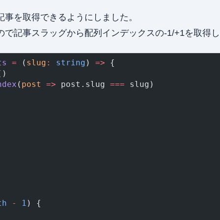
記事を取得できるようにしました。
で記事スラッグから配列インデックスの-1/+1を取得
ts
 =
 (
slug
:
 string
) 
=>
 {
()
ndex
(
post
 =>
 post.slug 
===
 slug)
th
 -
 1
) {