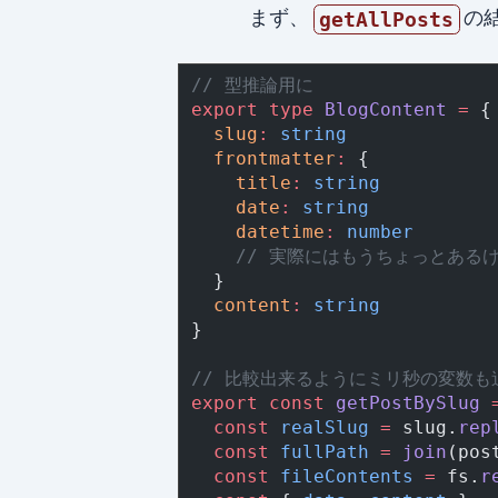
まず、
の
getAllPosts
// 型推論用に
export
 type
 BlogContent
 =
 {
  slug
:
 string
  frontmatter
:
 {
    title
:
 string
    date
:
 string
    datetime
:
 number
    // 実際にはもうちょっとある
  }
  content
:
 string
}
// 比較出来るようにミリ秒の変数も
export
 const
 getPostBySlug
 
  const
 realSlug
 =
 slug.
rep
  const
 fullPath
 =
 join
(pos
  const
 fileContents
 =
 fs.
r