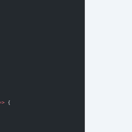
=>
 {