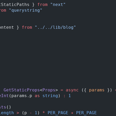
tStaticPaths } 
from
 "next"
rom
 "querystring"
ontent } 
from
 "../../lib/blog"
:
 GetStaticProps
<
Props
> 
=
 async
 ({ 
params
 }) 
eInt
(params.p 
as
 string
) 
:
 1
sts
()
length
 >
 (p 
-
 1
) 
*
 PER_PAGE
 +
 PER_PAGE