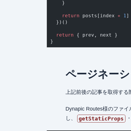
    }
    return
 posts[index 
+
 1
]
  })()
  return
 { prev, next }
}
ページネーシ
上記前後の記事を取得する
Dynapic Routes様のファ
し、
getStaticProps