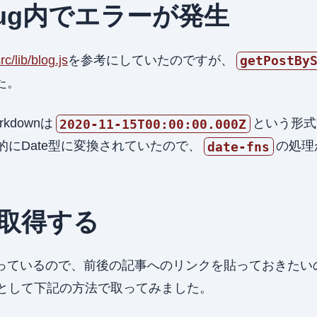
ySlug内でエラーが発生
b/blog.js
を参考にしていたのですが、
getPostBy
た。
kdownは
という形式
2020-11-15T00:00:00.000Z
で自動的にDate型に変換されていたので、
の処理
date-fns
取得する
っているので、前後の記事へのリンクを貼っておきたい
しとして下記の方法で取ってみました。