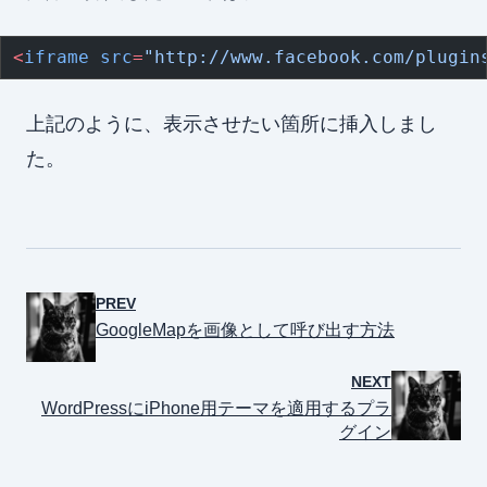
<
iframe
 src
=
"http://www.facebook.com/plugin
上記のように、表示させたい箇所に挿入しまし
た。
PREV
GoogleMapを画像として呼び出す方法
NEXT
WordPressにiPhone用テーマを適用するプラ
グイン