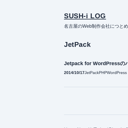
SUSH-i LOG
名古屋のWeb制作会社につと
JetPack
Jetpack for Word
2014/10/17
JetPack
PHP
WordPress